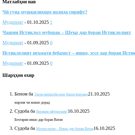
Матлабҳои нав
Чӣ гуна мушкилиҳоро нодида гирифт?
Мудирият
-
01.10.2025
1
Ҷашни Истиқлол муборак – Шеър дар бораи Истиклолият
Мудирият
-
01.09.2025
0
Истиклолият неъмати бебахост – иншо, эссе дар бораи Исти
Мудирият
-
01.09.2025
0
Шарҳҳои охир
Беном
ба
21.10.2025
Тарзи интихоби ном барои фарзанд
марзия чи маъно дорад
Судоба
ба
16.10.2025
Ватанам ифтихорам!
Бехтарин иншо дар бораи Ватан
Судоба
ба
16.10.2025
Меҳри ватан – Иншо дар бораи Ватан