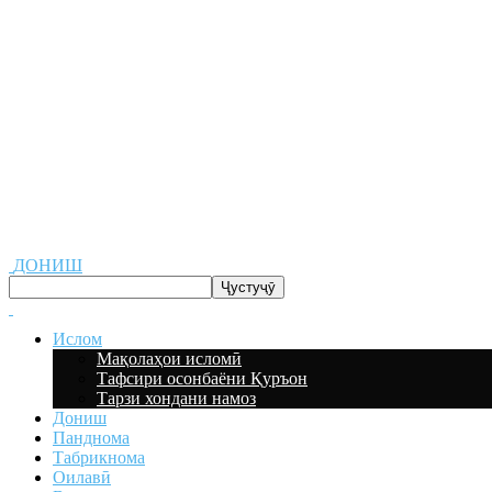
ДОНИШ
Ислом
Мақолаҳои исломӣ
Тафсири осонбаёни Қуръон
Тарзи хондани намоз
Дониш
Панднома
Табрикнома
Оилавӣ