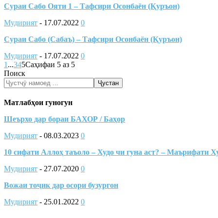
Сураи Сабо Ояти 1 – Тафсири Осонбаён (Қуръон)
Мудирият
-
17.07.2022
0
Сураи Сабо (Сабаъ) – Тафсири Осонбаён (Қуръон)
Мудирият
-
17.07.2022
0
1
...
3
4
5
Саҳифаи 5 аз 5
Поиск
Ҷустан
Матлабҳои гуногун
Шеърхо дар бораи БАХОР / Баҳор
Мудирият
-
08.03.2023
0
10 сифати Аллоҳ таъоло – Худо чи гуна аст? – Маърифати Х
Мудирият
-
27.07.2020
0
Вожаи тоҷик дар осори бузургон
Мудирият
-
25.01.2022
0