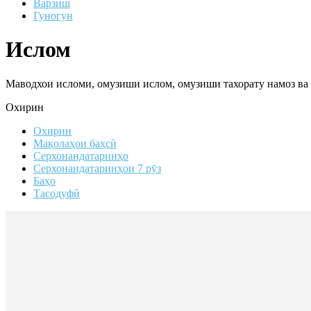
Варзиш
Гуногун
Ислом
Маводхои исломи, омузиши ислом, омузиши тахорату намоз ва 
Охирин
Охирин
Мақолаҳои баҳсӣ
Серхонандатаринҳо
Серхонандатаринҳои 7 рӯз
Баҳо
Тасодуфӣ