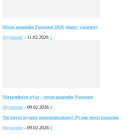
Мохи шарифи Рамазон 2026 (ният, таквим)
Мудирият
-
11.02.2026
2
Маърифати рӯза – мохи шарифи Рамазон
Мудирият
-
09.02.2026
0
Чи чизҳо рузаро намешикананд? Рузаи мохи рамазон
Мудирият
-
09.02.2026
0