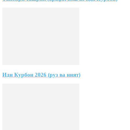
Иди Курбон 2026 (руз ва ният)