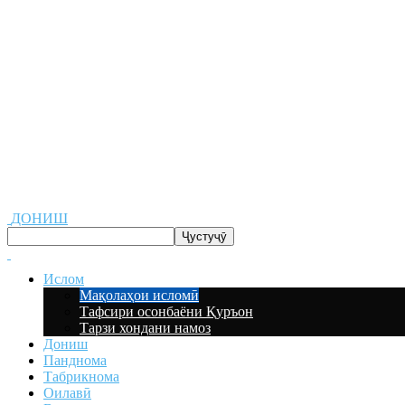
ДОНИШ
Ислом
Мақолаҳои исломӣ
Тафсири осонбаёни Қуръон
Тарзи хондани намоз
Дониш
Панднома
Табрикнома
Оилавӣ