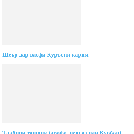
Шеър дар васфи Қуръони карим
Такбири ташрик (арафа, пеш аз иди Курбон)