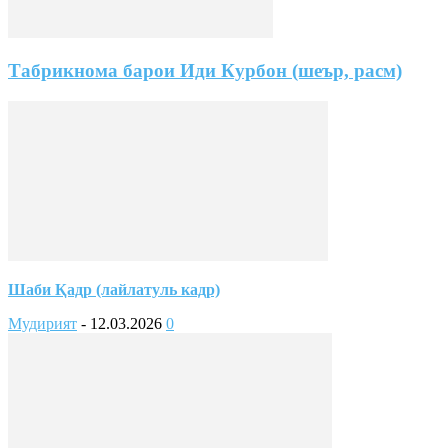
Табрикнома барои Иди Курбон (шеър, расм)
Шаби Қадр (лайлатуль кадр)
Мудирият
-
12.03.2026
0