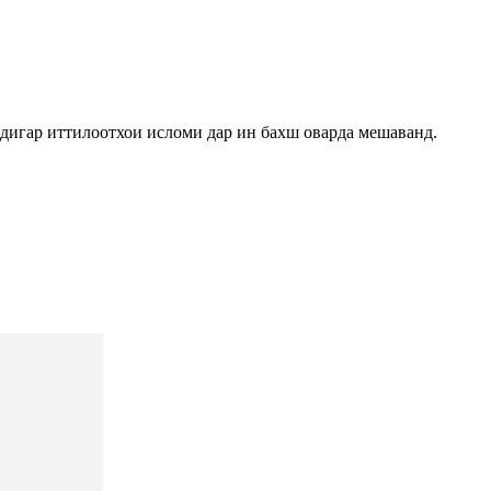
дигар иттилоотхои исломи дар ин бахш оварда мешаванд.